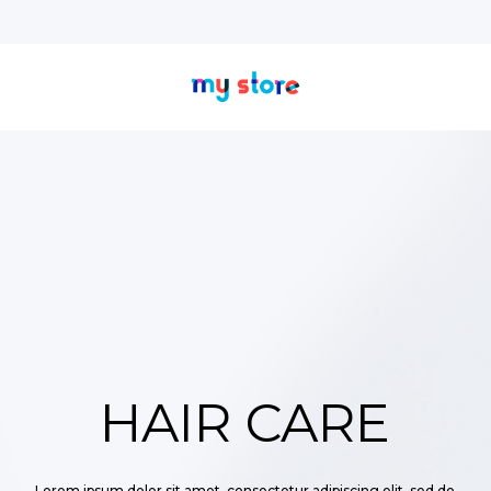
HAIR CARE
Lorem ipsum dolor sit amet, consectetur adipiscing elit, sed do