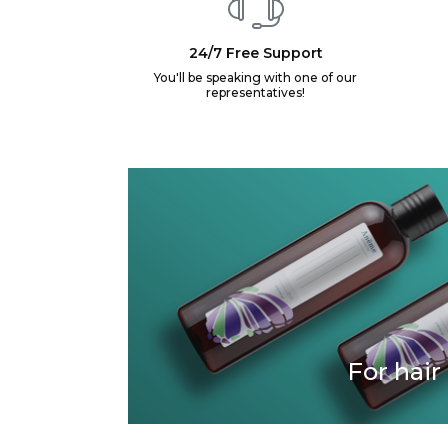
24/7 Free Support
You'll be speaking with one of our
representatives!
For hair