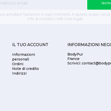
uoi annullare l'iscrizione in ogni momenti. A questo scopo, cerca 
info di contatto nelle note legali.
IL TUO ACCOUNT
INFORMAZIONI NEG
BodyPur
Informazioni
France
personali
Scrivici:
contact@bodyp
Ordini
Note di credito
Indirizzi