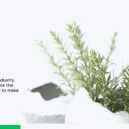
dustry.
ce the
t to make