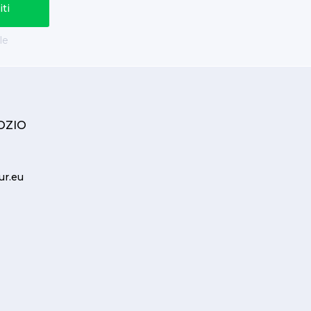
le
OZIO
ur.eu