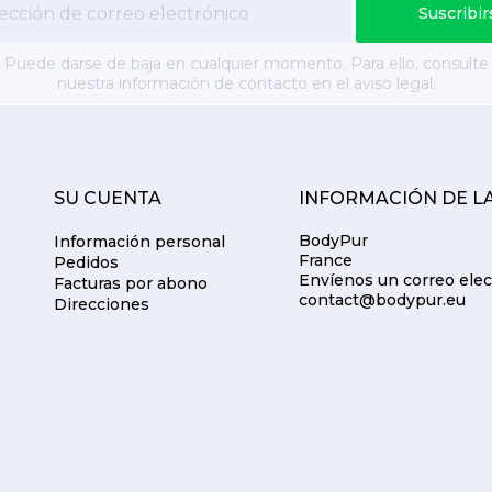
Puede darse de baja en cualquier momento. Para ello, consulte
nuestra información de contacto en el aviso legal.
SU CUENTA
INFORMACIÓN DE L
BodyPur
Información personal
France
Pedidos
Envíenos un correo elec
Facturas por abono
contact@bodypur.eu
Direcciones