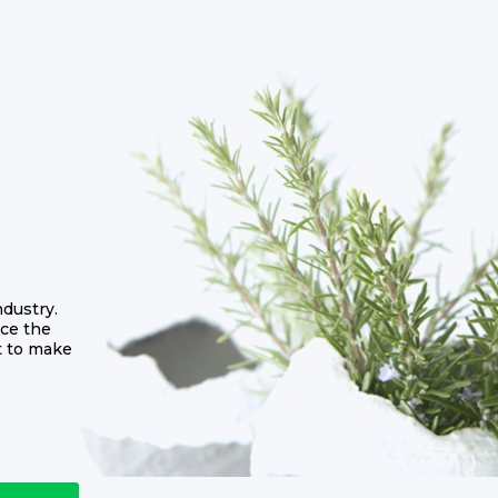
dustry.
ce the
t to make