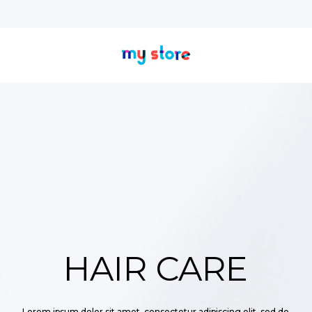
HAIR CARE
Lorem ipsum dolor sit amet, consectetur adipiscing elit, sed do