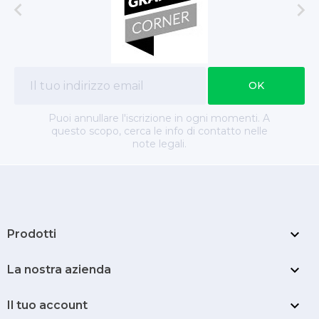


Puoi annullare l'iscrizione in ogni momenti. A
questo scopo, cerca le info di contatto nelle
note legali.

Prodotti

La nostra azienda

Il tuo account