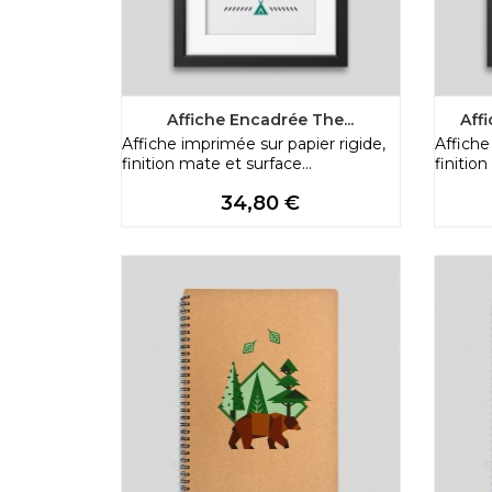
Affiche Encadrée The...
Aff
Affiche imprimée sur papier rigide,
Affiche
finition mate et surface...
finition
Price
34,80 €