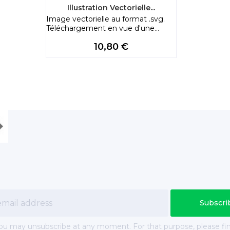
Illustration Vectorielle...
Image vectorielle au format .svg.
Téléchargement en vue d'une...
Price
10,80 €
ou may unsubscribe at any moment. For that purpose, please fi