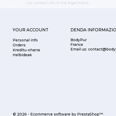
our contact info in the legal notice.
YOUR ACCOUNT
DENDA INFORMAZI
BodyPur
Personal info
France
Orders
Email us:
contact@body
Kreditu-oharra
Helbideak
© 2026 - Ecommerce software by PrestaShop™