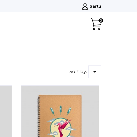
Sartu
0
.

Sort by: