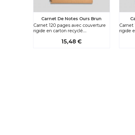
Carnet De Notes Ours Brun
C
Carnet 120 pages avec couverture
Carnet 
rigide en carton recyclé....
rigide e
Price
15,48 €