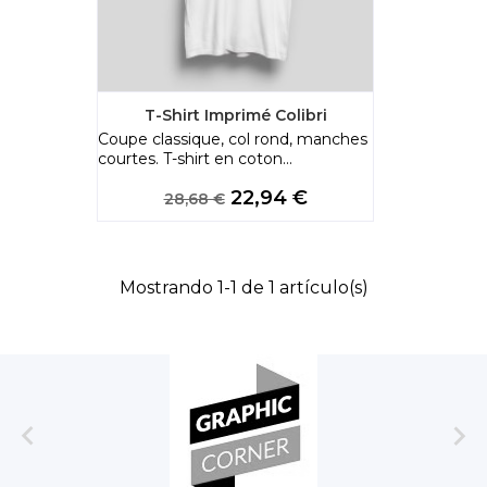
T-Shirt Imprimé Colibri
Coupe classique, col rond, manches
courtes. T-shirt en coton...
Precio
Precio
22,94 €
28,68 €
base
Mostrando 1-1 de 1 artículo(s)

