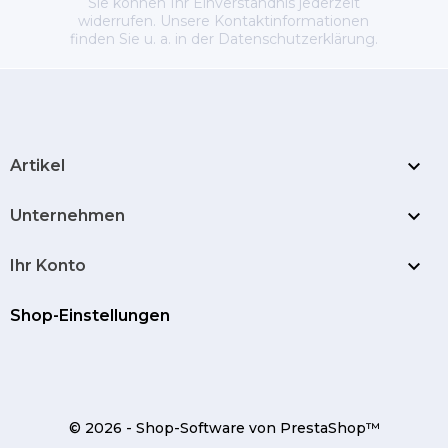
Sie können Ihr Einverständnis jederzeit
widerrufen. Unsere Kontaktinformationen
finden Sie u. a. in der Datenschutzerklärung.

Artikel

Unternehmen

Ihr Konto
Shop-Einstellungen
© 2026 - Shop-Software von PrestaShop™