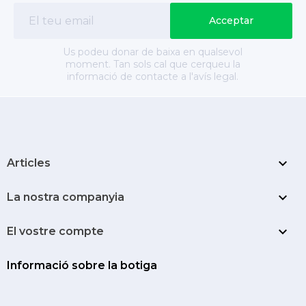
Us podeu donar de baixa en qualsevol
moment. Tan sols cal que cerqueu la
informació de contacte a l'avís legal.

Articles

La nostra companyia

El vostre compte
Informació sobre la botiga