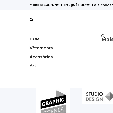


Português BR
Moeda:
EUR €
Fale conos
HOME
Mai
Vêtements

Acessórios

Art