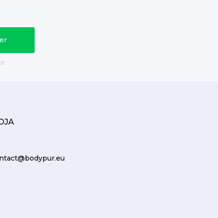
te
OJA
ntact@bodypur.eu