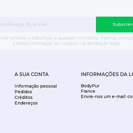
ode cancelar a subscrição a qualquer momento. Para tal, consul
a nossa informação de contacto na declaração legal.
A SUA CONTA
INFORMAÇÕES DA L
BodyPur
Informação pessoal
France
Pedidos
Envie-nos um e-mail:
co
Créditos
Endereços