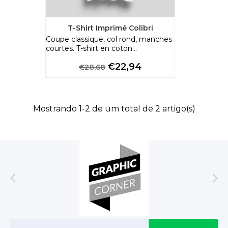
T-Shirt Imprimé Colibri
Coupe classique, col rond, manches
courtes. T-shirt en coton...
Preço
Preço
€22,94
€28,68
normal
Mostrando 1-2 de um total de 2 artigo(s)

