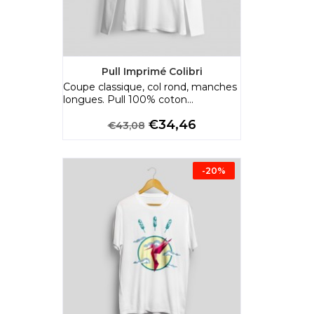
Pull Imprimé Colibri
Coupe classique, col rond, manches
longues. Pull 100% coton...
Preço
Preço
€34,46
€43,08
normal
-20%