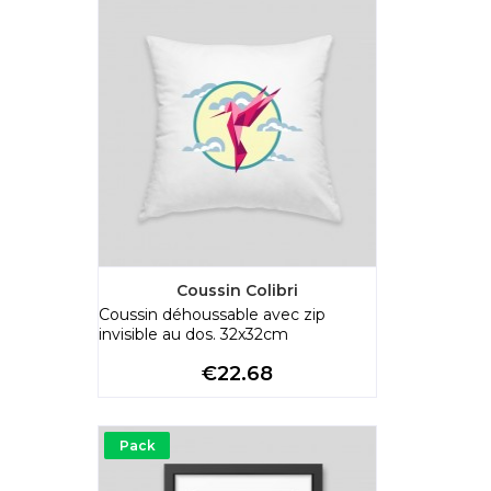
Coussin Colibri
Coussin déhoussable avec zip
invisible au dos. 32x32cm
Price
€22.68
Pack