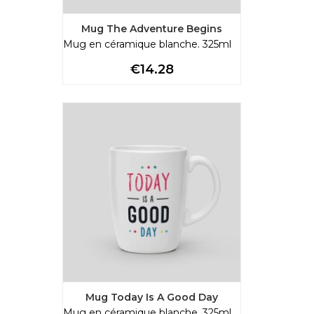
Mug The Adventure Begins
Mug en céramique blanche. 325ml
Price
€14.28
Mug Today Is A Good Day
Mug en céramique blanche. 325ml