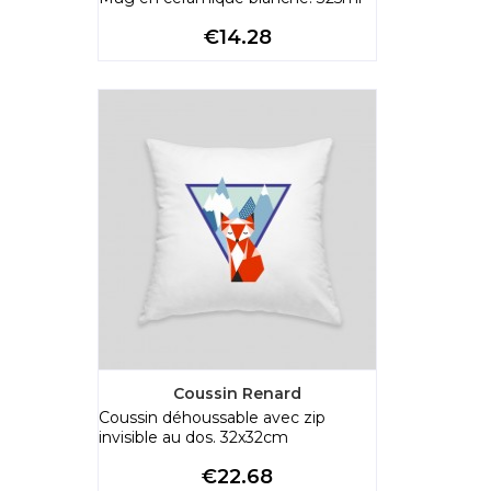
Price
€14.28
Coussin Renard
Coussin déhoussable avec zip
invisible au dos. 32x32cm
Price
€22.68