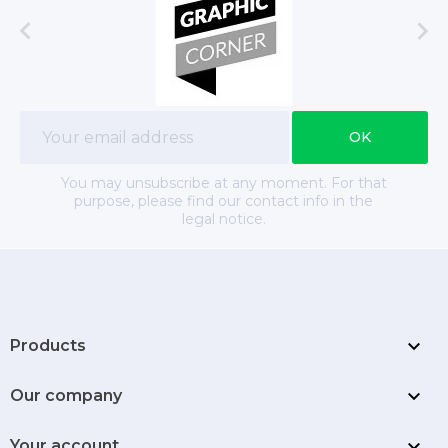


You may unsubscribe at any moment. For that
purpose, please find our contact info in the
legal notice.

Products

Our company

Your account